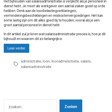
Het bijhouden van salarisadministratie is verplicht als je personeel in
dienst hebt. Je moet als werkgever een aantal zaken goed op orde
hebben. Denk aan de loonbelastingverklaringen,
verminderingsbeschikkingen en reiskostenvergoedingen. Het kan
soms lastig zijn om dit alles goed bij te houden, vooral als je een
groot aantal personeel in dienst hebt.
In dit artikel zul je leren wat salarisadministratie precies is, hoe je dit
bijhoudt en waarom dit zo belangrijk is.
“Wat
Lees verder
is
salarisadministratie
administratie
,
loon
,
loonadministratie
,
salaris
,
en
Tags
salarisadministratie
hoe
houd
je
het
bij?”
Zoeken
Zoeken