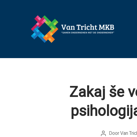
Zakaj še 
psihologij
Door
Van Tri
Berichtauteur