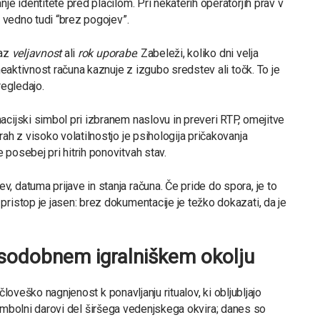
nje identitete pred plačilom. Pri nekaterih operatorjih prav v
ni vedno tudi “brez pogojev”.
raz
veljavnost
ali
rok uporabe
. Zabeleži, koliko dni velja
 neaktivnost računa kaznuje z izgubo sredstev ali točk. To je
regledajo.
cijski simbol pri izbranem naslovu in preveri RTP, omejitve
rah z visoko volatilnostjo je psihologija pričakovanja
 posebej pri hitrih ponovitvah stav.
 datuma prijave in stanja računa. Če pride do spora, je to
pristop je jasen: brez dokumentacije je težko dokazati, da je
 sodobnem igralniškem okolju
loveško nagnjenost k ponavljanju ritualov, ki obljubljajo
 simbolni darovi del širšega vedenjskega okvira; danes so