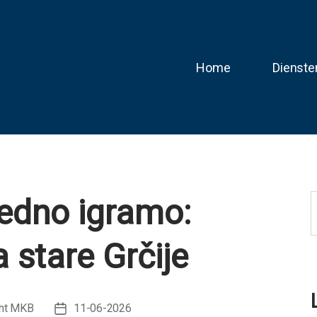
Home
Dienste
vedno igramo:
Z
a stare Grčije
cht MKB
11-06-2026
Berichtdatum