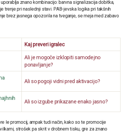
uporablja znano kombinacijo: barvna signalizacija dobitka,
je trenje pri naslednji stavi. PAB-jevska logika pri takšnih
janje brez jasnega opozorila na tveganje, se meja med zabavo
Kaj preveri igralec
Ali je mogoče izklopiti samodejno
ponavljanje?
na
Ali so pogoji vidni pred aktivacijo?
majhnih
Ali so izgube prikazane enako jasno?
ere le promocij, ampak tudi način, kako so te promocije
vilkami, strošek pa skrit v drobnem tisku, gre za znano