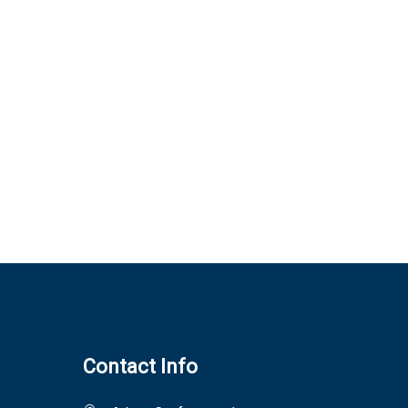
Contact Info