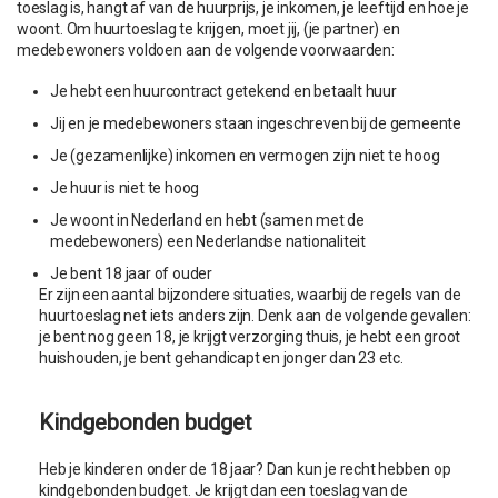
toeslag is, hangt af van de huurprijs, je inkomen, je leeftijd en hoe je
woont. Om huurtoeslag te krijgen, moet jij, (je partner) en
medebewoners voldoen aan de volgende voorwaarden:
Je hebt een huurcontract getekend en betaalt huur
Jij en je medebewoners staan ingeschreven bij de gemeente
Je (gezamenlijke) inkomen en vermogen zijn niet te hoog
Je huur is niet te hoog
Je woont in Nederland en hebt (samen met de
medebewoners) een Nederlandse nationaliteit
Je bent 18 jaar of ouder
Er zijn een aantal bijzondere situaties, waarbij de regels van de
huurtoeslag net iets anders zijn. Denk aan de volgende gevallen:
je bent nog geen 18, je krijgt verzorging thuis, je hebt een groot
huishouden, je bent gehandicapt en jonger dan 23 etc.
Kindgebonden budget
Heb je kinderen onder de 18 jaar? Dan kun je recht hebben op
kindgebonden budget. Je krijgt dan een toeslag van de