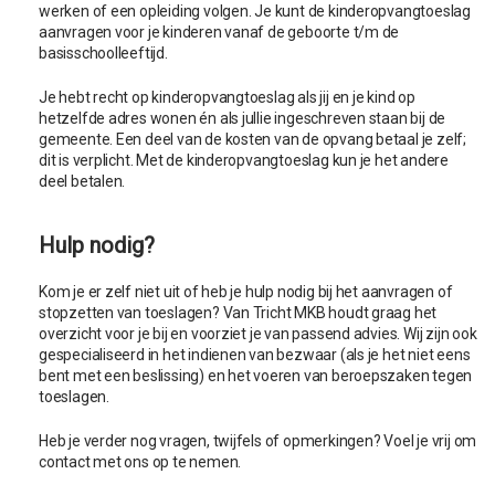
werken of een opleiding volgen. Je kunt de kinderopvangtoeslag
aanvragen voor je kinderen vanaf de geboorte t/m de
basisschoolleeftijd.
Je hebt recht op kinderopvangtoeslag als jij en je kind op
hetzelfde adres wonen én als jullie ingeschreven staan bij de
gemeente. Een deel van de kosten van de opvang betaal je zelf;
dit is verplicht. Met de kinderopvangtoeslag kun je het andere
deel betalen.
Hulp nodig?
Kom je er zelf niet uit of heb je hulp nodig bij het aanvragen of
stopzetten van toeslagen? Van Tricht MKB houdt graag het
overzicht voor je bij en voorziet je van passend advies. Wij zijn ook
gespecialiseerd in het indienen van bezwaar (als je het niet eens
bent met een beslissing) en het voeren van beroepszaken tegen
toeslagen.
Heb je verder nog vragen, twijfels of opmerkingen? Voel je vrij om
contact met ons op te nemen.